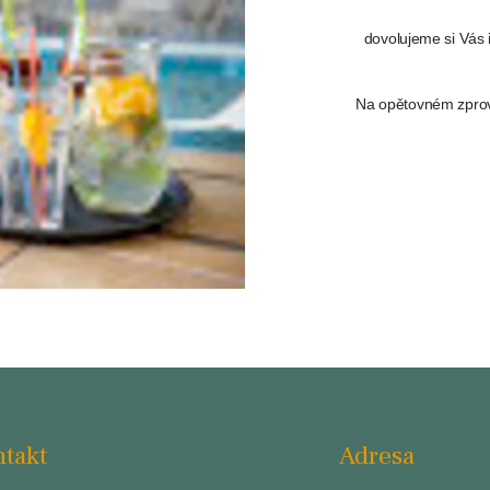
dovolujeme si Vás 
Na opětovném zprov
takt
Adresa