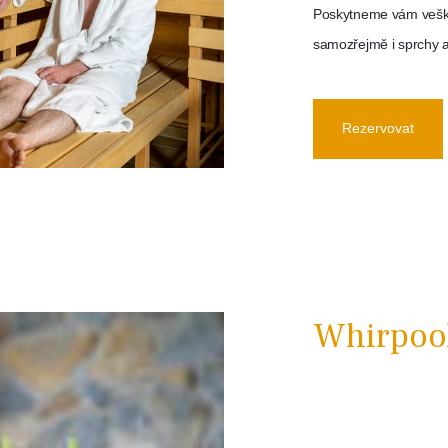
Poskytneme vám veške
samozřejmě i sprchy a
Rezervovat
Whirpoo