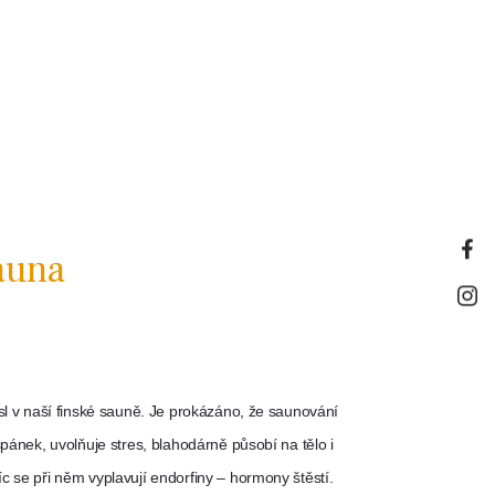
auna
sl v naší finské sauně. Je prokázáno, že saunování
spánek, uvolňuje stres, blahodárně působí na tělo i
c se při něm vyplavují endorfiny – hormony štěstí.