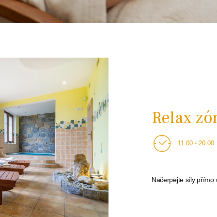
Relax zó
11 00 - 20 00
Načerpejte síly přímo