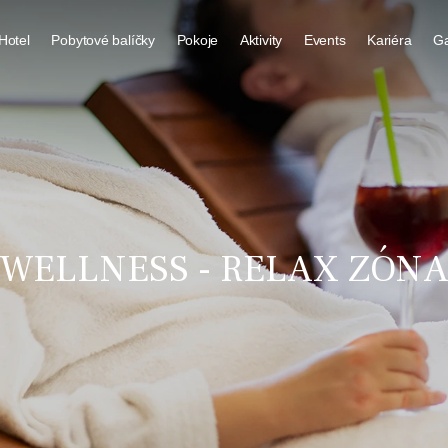
Hotel
Pobytové balíčky
Pokoje
Aktivity
Events
Kariéra
Ga
O hotelu
Pokoje Vyhlídka
Wellness - relax zóna
Firemní akce
Okolí hotelu
Pokoje Depandance
Bowling
Gastronomie
Koloběžky, šlapadla
Bowling
Wellness
Galerie
WELLNESS - RELAX ZÓN
Kontakt