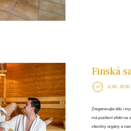
Finská s
11 00 - 20 00
Zregenerujte tělo i my
má pozitivní efekt na 
všechny orgány a naví