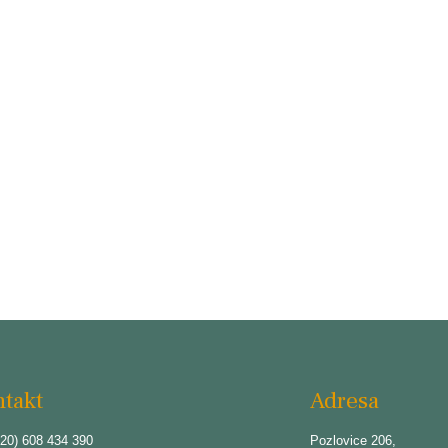
takt
Adresa
20) 608 434 390
Pozlovice 206,