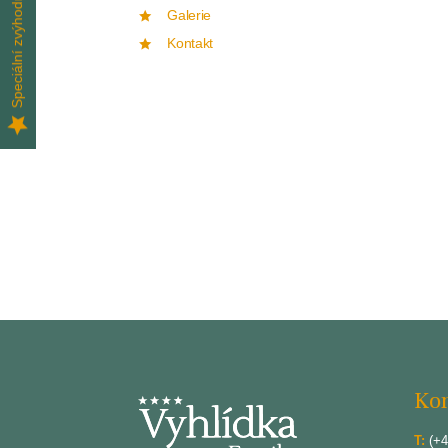
Speciální zvýhodněné pobyty
Galerie
Kontakt
Kon
T:
(+4