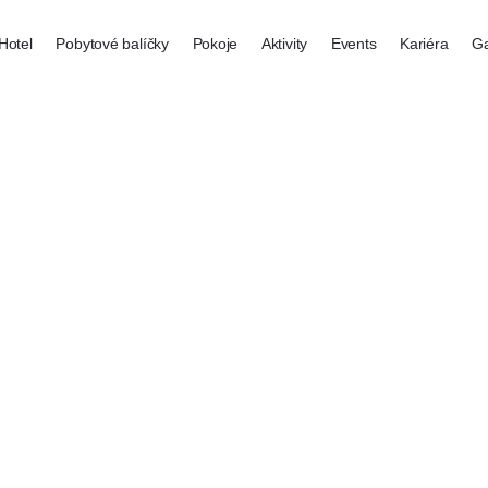
Hotel
Pobytové balíčky
Pokoje
Aktivity
Events
Kariéra
Ga
O hotelu
Pokoje Vyhlídka
Wellness - relax zóna
Firemní akce
Okolí hotelu
Pokoje Depandance
Bowling
Gastronomie
Koloběžky, šlapadla
Bowling
Wellness
Galerie
Kontakt