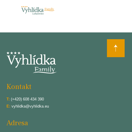
Kontakt
T:
(+420) 608 434 390
E:
vyhlidka@vyhlidka.eu
Adresa